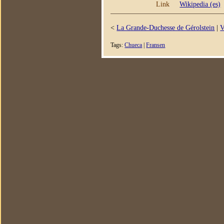
Link
Wikipedia (es)
<
La Grande-Duchesse de Gérolstein
|
V
Tags:
Chueca
|
Fransen