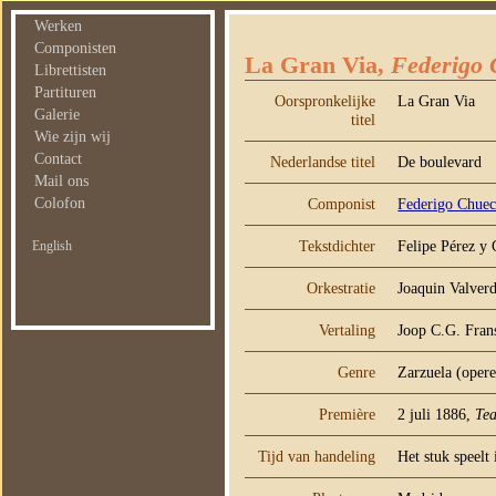
Werken
Componisten
La Gran Via,
Federigo
Librettisten
Partituren
Oorspronkelijke
La Gran Via
Galerie
titel
Wie zijn wij
Contact
Nederlandse titel
De boulevard
Mail ons
Colofon
Componist
Federigo Chue
Tekstdichter
Felipe Pérez y
English
Orkestratie
Joaquin Valver
Vertaling
Joop C.G. Fran
Genre
Zarzuela (opere
Première
2 juli 1886,
Tea
Tijd van handeling
Het stuk speelt