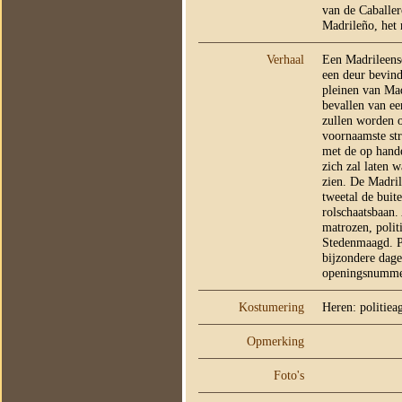
van de Caballer
Madrileño, het
Verhaal
Een Madrileense
een deur bevind
pleinen van Ma
bevallen van ee
zullen worden o
voornaamste st
met de op hand
zich zal laten 
zien. De Madril
tweetal de buit
rolschaatsbaan.
matrozen, polit
Stedenmaagd. P
bijzondere dage
openingsnummer
Kostumering
Heren: politiea
Opmerking
Foto's