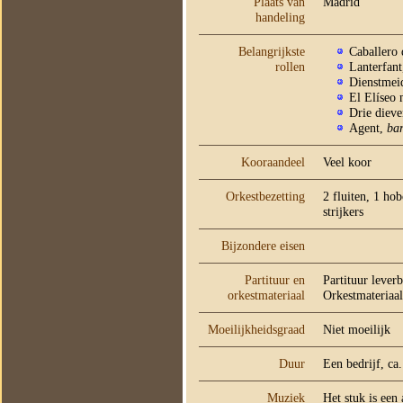
Plaats van
Madrid
handeling
Belangrijkste
Caballero
rollen
Lanterfan
Dienstmei
El Elíseo
Drie diev
Agent,
bar
Kooraandeel
Veel koor
Orkestbezetting
2 fluiten, 1 ho
strijkers
Bijzondere eisen
Partituur en
Partituur lever
orkestmateriaal
Orkestmateriaal
Moeilijkheidsgraad
Niet moeilijk
Duur
Een bedrijf, ca
Muziek
Het stuk is een