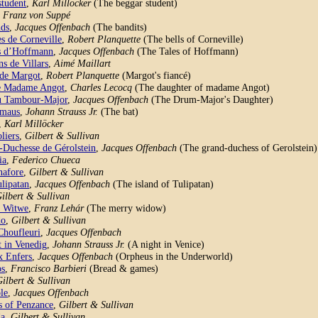
student
,
Karl Millöcker
(The beggar student)
,
Franz von Suppé
nds
,
Jacques Offenbach
(The bandits)
s de Corneville
,
Robert Planquette
(The bells of Corneville)
s d’Hoffmann
,
Jacques Offenbach
(The Tales of Hoffmann)
s de Villars
,
Aimé Maillart
 de Margot
,
Robert Planquette
(Margot's fiancé)
de Madame Angot
,
Charles Lecocq
(The daughter of madame Angot)
du Tambour-Major
,
Jacques Offenbach
(The Drum-Major's Daughter)
rmaus
,
Johann Strauss Jr.
(The bat)
,
Karl Millöcker
liers
,
Gilbert & Sullivan
-Duchesse de Gérolstein
,
Jacques Offenbach
(The grand-duchess of Gerolstein)
ia
,
Federico Chueca
nafore
,
Gilbert & Sullivan
ulipatan
,
Jacques Offenbach
(The island of Tulipatan)
ilbert & Sullivan
e Witwe
,
Franz Lehár
(The merry widow)
do
,
Gilbert & Sullivan
Choufleuri
,
Jacques Offenbach
 in Venedig
,
Johann Strauss Jr.
(A night in Venice)
x Enfers
,
Jacques Offenbach
(Orpheus in the Underworld)
os
,
Francisco Barbieri
(Bread & games)
Gilbert & Sullivan
le
,
Jacques Offenbach
s of Penzance
,
Gilbert & Sullivan
da
,
Gilbert & Sullivan