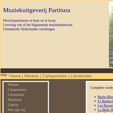
Muziekuitgeverij Partitura
Directiepartituren in huur en te koop
Levering van al het bijpassende muziekmateriaal
Uitstekende Nederlandse vertalingen
Home
|
Werken
|
Componisten
|
Librettisten
Werken
Complete works
Componisten
Librettisten
Barbe-Ble
Partituren
El Barberi
Galerie
Les Bavar
La Belle H
Wie zijn wij