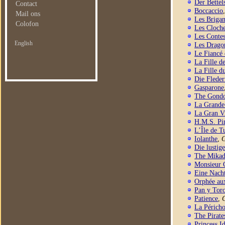
Der Bettel
Contact
Boccaccio
Mail ons
Les Briga
Colofon
Les Cloche
Les Conte
English
Les Dragon
Le Fiancé
La Fille 
La Fille 
Die Flede
Gasparone
The Gondo
La Grande
La Gran V
H.M.S. Pi
L’Île de T
Iolanthe
,
G
Die lustig
The Mika
Monsieur 
Eine Nacht
Orphée au
Pan y Tor
Patience
,
La Péricho
The Pirate
Princess I