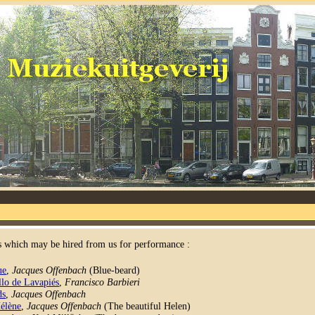
 which may be hired from us for performance :
ue
,
Jacques Offenbach
(Blue-beard)
llo de Lavapiés
,
Francisco Barbieri
ds
,
Jacques Offenbach
élène
,
Jacques Offenbach
(The beautiful Helen)